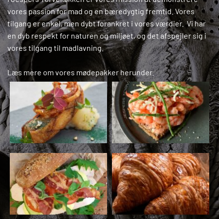
vores passion for mad og en bæredygtig fremtid. Vores 
tilgang er enkel, men dybt forankret i vores værdier.  Vi har 
en dyb respekt for naturen og miljøet, og det afspejler sig i 
vores tilgang til madlavning. 
Læs mere om vores mødepakker herunder. 