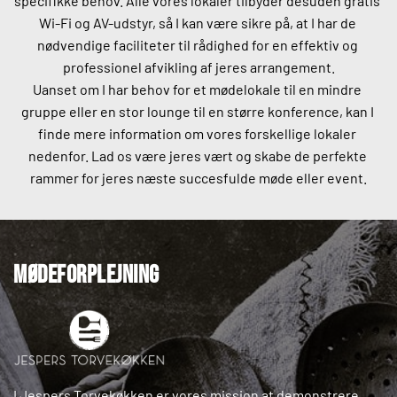
specifikke behov. Alle vores lokaler tilbyder desuden gratis 
Wi-Fi og AV-udstyr, så I kan være sikre på, at I har de 
nødvendige faciliteter til rådighed for en effektiv og 
professionel afvikling af jeres arrangement.
Uanset om I har behov for et mødelokale til en mindre 
gruppe eller en stor lounge til en større konference, kan I 
finde mere information om vores forskellige lokaler 
nedenfor. Lad os være jeres vært og skabe de perfekte 
rammer for jeres næste succesfulde møde eller event.
Mødeforplejning
I Jespers Torvekøkken er vores mission at demonstrere 